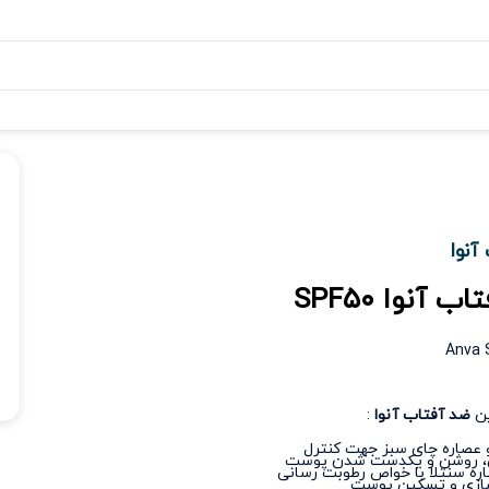
آنوا
 آنوا SPF۵۰
Anva 
ین
ضد آفتاب آنوا
:
 عصاره چای سبز جهت کنترل
، روشن و یکدست شدن پوست
سازی و تسکین پوست