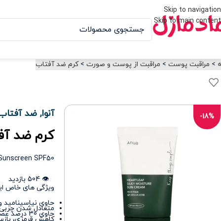
Skip to navigation
Skip to main content
ه
>
مراقبت پوست
>
مراقبت از پوست و صورت
>
کرم ضد آفتاب
آنوا
,
ضد آفتاب 
-18%
کرم ضد آفتاب
Sunscreen SPF50
👁️ 504 بازدید
ویژگی های خاص ا
حاوی نیاسینامید و
متعادل شدن چربی
حاوی 30 درصد عصاره سنتلا با خواص رطوبت رسانی
کاهش قرمزی، باز