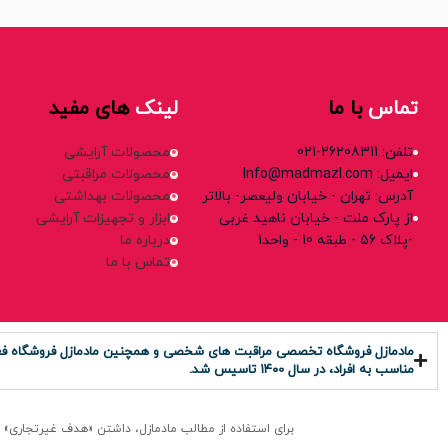
تماس
با ما
لینک
های مفید
تلفن: 26208311-021
محصولات آرایشی
ایمیل: Info@madmazl.com
محصولات مراقبتی
آدرس: تهران - خیابان ولیعصر- بالاتر
محصولات بهداشتی
از پارک ملت - خیابان ناهید غربی
ابزار و تجهیزات آرایشی
-پلاک 56 - طبقه 10 - واحد1
درباره ما
تماس با ما
مادمازل فروشگاه تخصصی مراقبت های شخصی و همچنین مادمازل فروشگاه فعال د
مناسب به افراد، در سال ۱۴۰0 تاسیس شد.
برای استفاده از مطالب مادمازل، داشتن «هدف غیرتجاری» و ذکر «