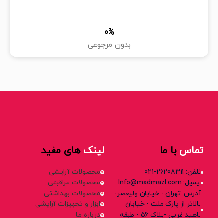
0
%
بدون مرجوعی
تماس
با ما
لینک
های مفید
تلفن: 26208311-021
محصولات آرایشی
ایمیل: Info@madmazl.com
محصولات مراقبتی
آدرس: تهران - خیابان ولیعصر-
محصولات بهداشتی
بالاتر از پارک ملت - خیابان
ابزار و تجهیزات آرایشی
ناهید غربی -پلاک 56 - طبقه
درباره ما