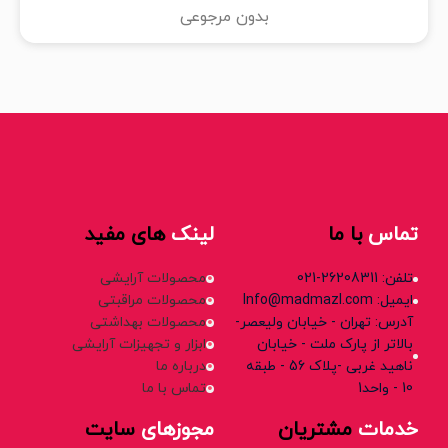
بدون مرجوعی
تماس
با ما
لینک
های مفید
تلفن: 26208311-021
محصولات آرایشی
ایمیل: Info@madmazl.com
محصولات مراقبتی
آدرس: تهران - خیابان ولیعصر-
محصولات بهداشتی
بالاتر از پارک ملت - خیابان
ابزار و تجهیزات آرایشی
ناهید غربی -پلاک 56 - طبقه
درباره ما
10 - واحد1
تماس با ما
خدمات
مشتریان
مجوزهای
سایت