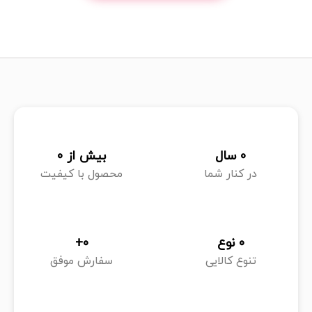
هستید، بدون شک بایوآکوا (bioaqua) یکی از بهترین گزینه‌ها در
بازار امروز است. این برند محبوب آسیایی در سال ۲۰۰۹ توسط ژائو
فنگ لو در کشور چین بنیان‌گذاری شد و از همان ابتدا با تمرکز بر
زیبایی، سلامت پوست و استفاده از ترکیبات طبیعی، توانست
جایگاه ویژه‌ای میان مصرف‌کنندگان پیدا کند.
امروزه برند bioaqua به‌عنوان یکی از پیشگامان تولید ماسک
صورت و محصولات مراقبتی پوست در دنیا شناخته می‌شود.
0
 سال
بیش از 
0
محصولات این برند به دلیل تنوع بالا، قیمت مناسب و کیفیت
در کنار شما
محصول با کیفیت
چشمگیر، به‌ویژه در بازار آسیا و خاورمیانه محبوبیت زیادی دارند.
تشخیص محصولات بایوآکوا (bioaqua) اصل و تقلبی
با رشد چشمگیر محبوبیت برند بایوآکوا (bioaqua) در بازارهای
0
 نوع
0
+
جهانی، به‌ویژه در ایران، متأسفانه برخی افراد سودجو اقدام به
تنوع کالایی
سفارش موفق
فروش محصولات تقلبی با نام این برند کرده‌اند. این موضوع باعث
نگرانی بسیاری از خریداران شده است. اما جای نگرانی نیست!