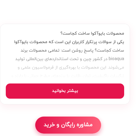
محصولات بایوآکوا ساخت کجاست؟
یکی از سوالات پرتکرار کاربران این است که محصولات بایوآکوا
ساخت کجاست؟ پاسخ روشن است: تمامی محصولات برند
bioaqua در کشور چین و تحت استانداردهای بین‌المللی تولید
می‌شوند. این محصولات با بهره‌گیری از فرمولاسیون علمی و
ترکیبات باکیفیت، توان رقابت با برندهای مطرح جهانی را دارند و
به‌راحتی در روتین مراقبت از پوست قابل استفاده هستند.
بیشتر بخوانید
چه در دسته ماسک صورت bioaqua باشید، چه به دنبال سرم، کرم
یا تونر بایوآکوا، می‌توانید با خیال راحت از اصالت و عملکرد این
محصولات اطمینان داشته باشید.
مشاوره رایگان و خرید
معرفی برند بایوآکوا (bioaqua): ترکیبی از زیبایی، نوآوری و کیفیت
اگر به دنبال یک برند مراقبت از پوست باکیفیت و مقرون‌به‌صرفه