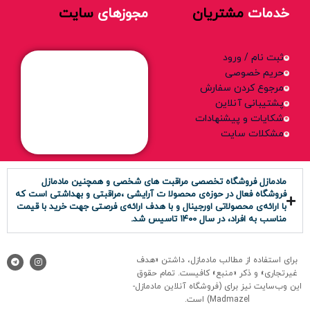
جلوگیری از مشکلات پوستی و مو:
کاهش جوش، آکنه،
خدمات
مشتریان
مجوزهای
سایت
شوره و آسیب‌های ناشی از محصولات فیک.
افزایش اعتماد به نفس و حس شادابی:
با استفاده از
ثبت نام / ورود
محصولات بهداشتی اورجینال، حس پاکیزگی و طراوت
حریم خصوصی
مرجوع کردن سفارش
دائمی خواهید داشت.
پشتیبانی آنلاین
شکایات و پیشنهادات
چرا محصولات بهداشتی مادمازل؟
مشکلات سایت
در
سایت مادمازل
، تمام محصولات بهداشتی از برندهای معتبر
مادمازل فروشگاه تخصصی مراقبت های شخصی و همچنین مادمازل
و با ضمانت اصالت ارائه می‌شوند. با خرید آنلاین، سفارش
فروشگاه فعال در حوزه‌ی محصولا ت آرایشی ،مراقبتی و بهداشتی است که
شما با بسته‌بندی ایمن و در سریع‌ترین زمان ممکن به دستتان
با ارائه‌ی محصولاتی اورجینال و با هدف ارائه‌ی فرصتی جهت خرید با قیمت
مناسب به افراد، در سال ۱۴۰0 تاسیس شد.
می‌رسد. انتخاب محصولات اصل از مادمازل تضمین می‌کند که
سلامت پوست، مو و بدن شما در بالاترین سطح حفظ شود و از
برای استفاده از مطالب مادمازل، داشتن «هدف
خرید محصولات تقلبی جلوگیری شود.
غیرتجاری» و ذکر «منبع» کافیست. تمام حقوق
اين وب‌سايت نیز برای (فروشگاه آنلاین مادمازل-
Madmazel) است.
خرید محصولات بهداشتی اصل با اطمینان کامل