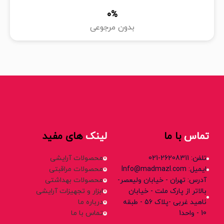
0
%
بدون مرجوعی
تماس
با ما
لینک
های مفید
فواید استفاده از محصولات بهداشتی اصل
تلفن: 26208311-021
محصولات آرایشی
ایمیل: Info@madmazl.com
محصولات مراقبتی
حفظ سلامت پوست و بدن:
جلوگیری از حساسیت، خشکی و
آدرس: تهران - خیابان ولیعصر-
محصولات بهداشتی
التهاب ناشی از محصولات بی‌کیفیت.
بالاتر از پارک ملت - خیابان
ابزار و تجهیزات آرایشی
ضدعفونی و پاکسازی کامل:
حذف میکروب‌ها و آلودگی‌های
ناهید غربی -پلاک 56 - طبقه
درباره ما
10 - واحد1
تماس با ما
روزانه.