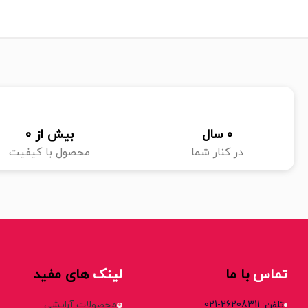
0
 سال
بیش از 
0
در کنار شما
محصول با کیفیت
تماس
با ما
لینک
های مفید
تلفن: 26208311-021
محصولات آرایشی