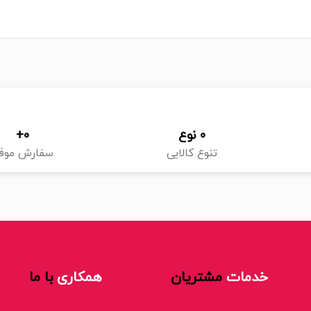
0
 نوع
0
+
تنوع کالایی
سفارش موف
خدمات
مشتریان
همکاری
با ما