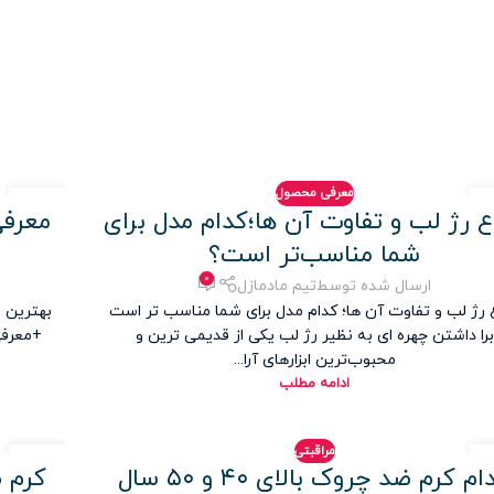
معرفی محصول
۱۲
اع رژ لب و تفاوت آن‌ ها؛کدام مدل برای
معرفی
ور
شهریور
شما مناسب‌تر است؟
۰
ارسال شده توسط
تیم مادمازل
ع رژ لب و تفاوت آن‌ ها؛ کدام مدل برای شما مناسب تر است
بهترین م
برا داشتن چهره ای به نظیر رژ لب یکی از قدیمی ترین و
+معرفی
محبوب‌ترین ابزارهای آرا...
ادامه مطلب
مراقبتی
۲۹
کدام کرم ضد چروک بالای ۴۰ و ۵۰ سال
کرم ض
ور
مرداد