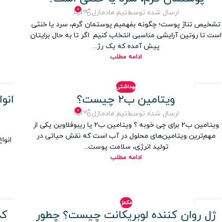
۰
ارسال شده توسط
تیم مادمازل
تشخیص تناژ پوست؛ چگونه بفهمیم پوستمان گرم، سرد یا خنثی
است تا روتین آرایشی مناسبی انتخاب کنیم اگر تا به حال برایتان
پیش آمده که یک رژ...
ادامه مطلب
بهداشتی
۱۹
۰۲
ویتامین ب۲ چیست؟
انو
آذر
شهری
۰
ارسال شده توسط
تیم مادمازل
ویتامین ب۲ برای چی خوبه ؟ ویتامین ب۲ یا ریبوفلاوین یکی از
مهم‌ترین ویتامین‌های محلول در آب است که نقش حیاتی در
انوا
تولید انرژی، سلامت پوست...
ادامه مطلب
مکمل
۰۲
۰۵
ژل روان کننده لوبریکانت چیست؟ چطور
شهریور
شهری