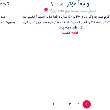
واقعاً مؤثر است؟
تخصص
۰
ارسال شده توسط
تیم مادمازل
کدام کرم ضد چروک بالای 40 و 50 سال واقعاً مؤثر است؟ تغییرات
ضد آ
پوست در دهه 40 و 50 و اهمیت استفاده از کرم ضد چروک زمانی
بصورت تخص
که وارد دهه پن...
ادامه مطلب
»
›
3
2
1