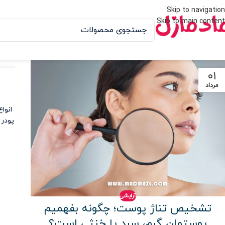
Skip to navigation
Skip to main content
۱۵
۰۱
مرداد
تیر
انوا
پودر 
آرایشی
تشخیص تناژ پوست؛ چگونه بفهمیم
پوستمان گرم، سرد یا خنثی است؟