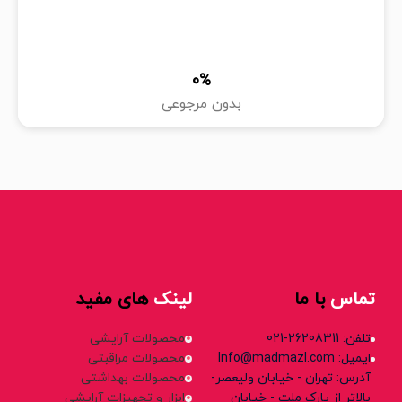
0
%
بدون مرجوعی
تماس
با ما
لینک
های مفید
تلفن: 26208311-021
محصولات آرایشی
ایمیل: Info@madmazl.com
محصولات مراقبتی
آدرس: تهران - خیابان ولیعصر-
محصولات بهداشتی
بالاتر از پارک ملت - خیابان
ابزار و تجهیزات آرایشی