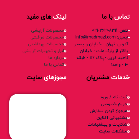
تماس
با ما
لینک
های مفید
تلفن: 26208311-021
محصولات آرایشی
ایمیل: Info@madmazl.com
محصولات مراقبتی
آدرس: تهران - خیابان ولیعصر-
محصولات بهداشتی
بالاتر از پارک ملت - خیابان
ابزار و تجهیزات آرایشی
ناهید غربی -پلاک 56 - طبقه
درباره ما
10 - واحد1
تماس با ما
خدمات
مشتریان
مجوزهای
سایت
ثبت نام / ورود
حریم خصوصی
مرجوع کردن سفارش
پشتیبانی آنلاین
شکایات و پیشنهادات
مشکلات سایت