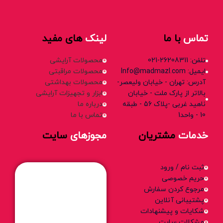
تماس
با ما
لینک
های مفید
تلفن: 26208311-021
محصولات آرایشی
ایمیل: Info@madmazl.com
محصولات مراقبتی
آدرس: تهران - خیابان ولیعصر-
محصولات بهداشتی
بالاتر از پارک ملت - خیابان
ابزار و تجهیزات آرایشی
ناهید غربی -پلاک 56 - طبقه
درباره ما
10 - واحد1
تماس با ما
خدمات
مشتریان
مجوزهای
سایت
ثبت نام / ورود
حریم خصوصی
مرجوع کردن سفارش
پشتیبانی آنلاین
شکایات و پیشنهادات
مشکلات سایت