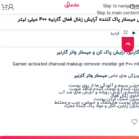
Skip to navigation
نه
>
مراقبت پوست
>
مراقبت از پوست و صورت
>
میسلار واتر
Skip to main content
 میسلار پاک کننده آرایش زغال فعال گارنیه ۴۰۰ میلی لیتر
برای بزرگنمایی کلیک کنید
👁️ 396 بازدید
-4%
گارنیر
,
آرایش پاک کن و میسلار واتر گارنیر
Garnier activated charcoal makeup remover micellar gel 400 ml
ویژگی های خاص
میسلار واتر گارنیر
:
جذب سبوم و آلودگی ها از روی پوست
پاک کننده و کوچک کننده منافذ صورت
پاکسازی آرایش روزانه و آرایش های ضد آب
حاوی زغال فعال
بدون خشک کردن پوست
برای پوست هایخشک و حساس، چرب و مختلط
بدون پارابن، الکل و مواد پاک کننده محرک