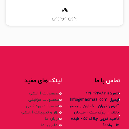
0
%
بدون مرجوعی
تماس
با ما
لینک
های مفید
تلفن: 26208311-021
محصولات آرایشی
ایمیل: Info@madmazl.com
محصولات مراقبتی
آدرس: تهران - خیابان ولیعصر-
محصولات بهداشتی
بالاتر از پارک ملت - خیابان
ابزار و تجهیزات آرایشی
ناهید غربی -پلاک 56 - طبقه
درباره ما
10 - واحد1
تماس با ما