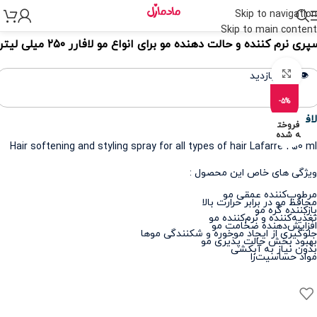
Skip to navigation
نه
>
لوازم آرایشی
>
آرایش مو
>
حالت دهنده های مو
Skip to main content
پری نرم کننده و حالت دهنده مو برای انواع مو لافارر ۲۵۰ میلی لیتر
برای بزرگنمایی کلیک کنید
👁️ 368 بازدید
-5%
لافارر
فروخت
ه شده
Hair softening and styling spray for all types of hair Lafarre 250 ml
ویژگی های خاص این محصول :
مرطوب‌کننده عمقی مو
محافظ مو در برابر حرارت بالا
باز‌کننده گره مو
تغذیه‌کننده و نرم‌کننده مو
افزایش‌دهنده ضخامت مو
جلوگیری از ایجاد موخوره و شکنندگی موها
بهبود بخش حالت پذیری مو
بدون نیاز به آبکشی
مواد حساسیت‌زا