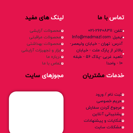
تماس
با ما
لینک
های مفید
تلفن: 26208311-021
محصولات آرایشی
ایمیل: Info@madmazl.com
محصولات مراقبتی
آدرس: تهران - خیابان ولیعصر-
محصولات بهداشتی
بالاتر از پارک ملت - خیابان
ابزار و تجهیزات آرایشی
ناهید غربی -پلاک 56 - طبقه
درباره ما
10 - واحد1
تماس با ما
خدمات
مشتریان
مجوزهای
سایت
ثبت نام / ورود
حریم خصوصی
مرجوع کردن سفارش
پشتیبانی آنلاین
شکایات و پیشنهادات
مشکلات سایت