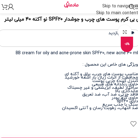
Skip to navigation
نه
>
لوازم آرایشی
>
آرایش صورت
>
بی بی و سی سی کرم
Skip to main content
بی کرم پوست های چرب و جوشدار SPF۲۰ نو آکنه ۴۰ میلی لیتر
برای بزرگنمایی کلیک کنید
👁️ 432 بازدید
-5%
BB cream for oily and acne-prone skin SPF20, new acne 40 ml
ویژگی های خاص این محصول :
مناسب پوست های چرب، براق و آکنه ای
محافظت از اثرات زیان بار اشعه خورشید
کنتزل کننده چربی پوست
حاوی رنگدانه های طبیعی
ساختار لطیف، ابریشمی و غیر چسبناک
ماندگاری بالا
فاقد چربی، ضد آب، ضد تعریق
حاوی کرم پودر
دارای spf20
سبک با جذب سریع
ضد التهاب، رطوبت رسان و آنتی اکسیدان