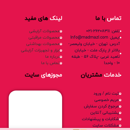
تماس
با ما
لینک
های مفید
تلفن: 26208311-021
محصولات آرایشی
ایمیل: Info@madmazl.com
محصولات مراقبتی
آدرس: تهران - خیابان ولیعصر-
محصولات بهداشتی
بالاتر از پارک ملت - خیابان
ابزار و تجهیزات آرایشی
ناهید غربی -پلاک 56 - طبقه
درباره ما
10 - واحد1
تماس با ما
خدمات
مشتریان
مجوزهای
سایت
ثبت نام / ورود
حریم خصوصی
مرجوع کردن سفارش
پشتیبانی آنلاین
شکایات و پیشنهادات
مشکلات سایت