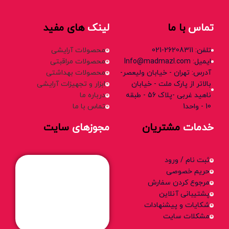
تماس
با ما
لینک
های مفید
تلفن: 26208311-021
محصولات آرایشی
ایمیل: Info@madmazl.com
محصولات مراقبتی
آدرس: تهران - خیابان ولیعصر-
محصولات بهداشتی
بالاتر از پارک ملت - خیابان
ابزار و تجهیزات آرایشی
ناهید غربی -پلاک 56 - طبقه
درباره ما
10 - واحد1
تماس با ما
خدمات
مشتریان
مجوزهای
سایت
ثبت نام / ورود
حریم خصوصی
مرجوع کردن سفارش
پشتیبانی آنلاین
شکایات و پیشنهادات
مشکلات سایت