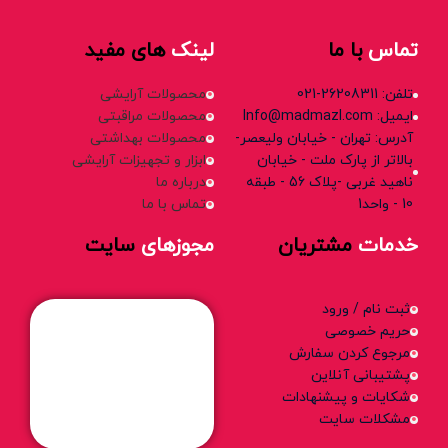
تماس
با ما
لینک
های مفید
تلفن: 26208311-021
محصولات آرایشی
ایمیل: Info@madmazl.com
محصولات مراقبتی
آدرس: تهران - خیابان ولیعصر-
محصولات بهداشتی
بالاتر از پارک ملت - خیابان
ابزار و تجهیزات آرایشی
ناهید غربی -پلاک 56 - طبقه
درباره ما
10 - واحد1
تماس با ما
خدمات
مشتریان
مجوزهای
سایت
ثبت نام / ورود
حریم خصوصی
مرجوع کردن سفارش
پشتیبانی آنلاین
شکایات و پیشنهادات
مشکلات سایت