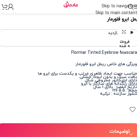
Skip to navigation
نه
>
لوازم آرایشی
>
آرایش چشم، ابرو و مژه
>
ریمل
Skip to main content
مل ابرو فلورمار
برای بزرگنمایی کلیک کنید
👁️ 439 بازدید
فروخت
ه شده
Flormar Tinted Eyebrow Mascara
ویزگی های خاص ریمل ابرو فلورمار:
مناسب جهت ایجاد ظاهری مرتب و یکدست برای ابرو ها
بافت سبک و بدون ایجاد خشکی
دارای اپلیکاتور مخروطی شکل
دارای رنگدانه های سازگار با ابرو
تاریخ انقضا : بالای 1 سال
حجم : 5.5 ml
کشور سازنده : ترکیه
توضیحات