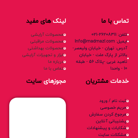
تماس
با ما
لینک
های مفید
تلفن: 26208311-021
محصولات آرایشی
ایمیل: Info@madmazl.com
محصولات مراقبتی
آدرس: تهران - خیابان ولیعصر-
محصولات بهداشتی
بالاتر از پارک ملت - خیابان
ابزار و تجهیزات آرایشی
ناهید غربی -پلاک 56 - طبقه
درباره ما
10 - واحد1
تماس با ما
خدمات
مشتریان
مجوزهای
سایت
ثبت نام / ورود
حریم خصوصی
مرجوع کردن سفارش
پشتیبانی آنلاین
شکایات و پیشنهادات
مشکلات سایت