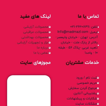
تماس
با ما
لینک
های مفید
تلفن: 26208311-021
محصولات آرایشی
ایمیل: Info@madmazl.com
محصولات مراقبتی
آدرس: تهران - خیابان ولیعصر-
محصولات بهداشتی
بالاتر از پارک ملت - خیابان
ابزار و تجهیزات آرایشی
ناهید غربی -پلاک 56 - طبقه
درباره ما
10 - واحد1
تماس با ما
خدمات
مشتریان
مجوزهای
سایت
ثبت نام / ورود
حریم خصوصی
مرجوع کردن سفارش
پشتیبانی آنلاین
شکایات و پیشنهادات
مشکلات سایت