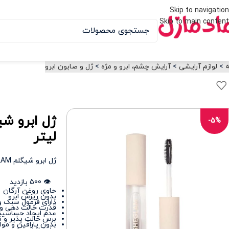
Skip to navigation
Skip to main content
ه
>
لوازم آرایشی
>
آرایش چشم، ابرو و مژه
>
ژل و صابون ابرو
-5%
لیتر
ژل ابرو شیگلم SHEGLAM مدل Set me up حجم 7 میلی لیتر
👁️ 500 بازدید
حاوی روغن آرگان
بدون ریزش ابرو
دارای فرمول سبک
قدرت حالت دهی و ل
عدم ایجاد حساسیت
برس حالت پذیر و ن
بدون پارافین و مو