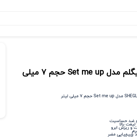
ژل ابرو شیگلم مدل Set me up حجم ۷ میلی
 و ضد حساسیت
یفت بالا
 و ریزش ابرو
رم
اد شیمیایی مضر