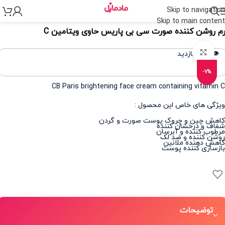
Skip to navigation
نه
>
مراقبت پوست
>
مراقبت از پوست و صورت
>
ضد لک و روشن کننده
Skip to main content
م روشن کننده صورت سی بی پاریس حاوی ویتامین C
برای بزرگنمایی کلیک کنید
👁️ 367 بازدید
-7%
CB Paris brightening face cream containing vitamin C
ویژگی های خاص این محصول :
کاهش چین و چروک پوست صورت و گردن
شفاف و درخشان کننده
مرطوب کننده و آبرسان
روشن کننده و ضد لک
کاهش دهنده ملانین
بازسازی کننده پوست
توضیحات