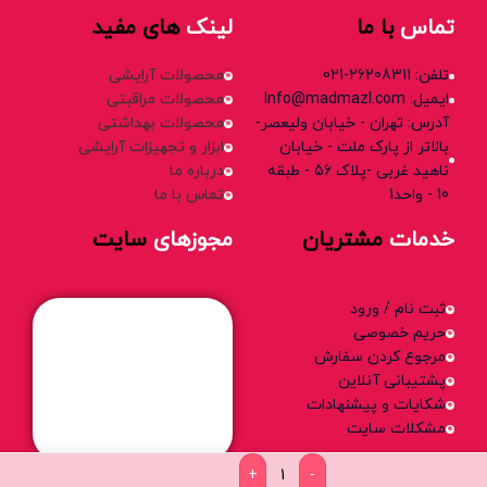
تماس
با ما
لینک
های مفید
تلفن: 26208311-021
محصولات آرایشی
ایمیل: Info@madmazl.com
محصولات مراقبتی
آدرس: تهران - خیابان ولیعصر-
محصولات بهداشتی
بالاتر از پارک ملت - خیابان
ابزار و تجهیزات آرایشی
ناهید غربی -پلاک 56 - طبقه
درباره ما
10 - واحد1
تماس با ما
خدمات
مشتریان
مجوزهای
سایت
ثبت نام / ورود
حریم خصوصی
مرجوع کردن سفارش
پشتیبانی آنلاین
شکایات و پیشنهادات
مشکلات سایت
+
-