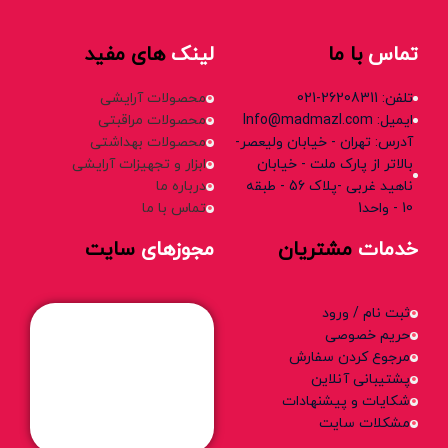
تماس
با ما
لینک
های مفید
تلفن: 26208311-021
محصولات آرایشی
ایمیل: Info@madmazl.com
محصولات مراقبتی
آدرس: تهران - خیابان ولیعصر-
محصولات بهداشتی
بالاتر از پارک ملت - خیابان
ابزار و تجهیزات آرایشی
ناهید غربی -پلاک 56 - طبقه
درباره ما
10 - واحد1
تماس با ما
خدمات
مشتریان
مجوزهای
سایت
ثبت نام / ورود
حریم خصوصی
مرجوع کردن سفارش
پشتیبانی آنلاین
شکایات و پیشنهادات
مشکلات سایت