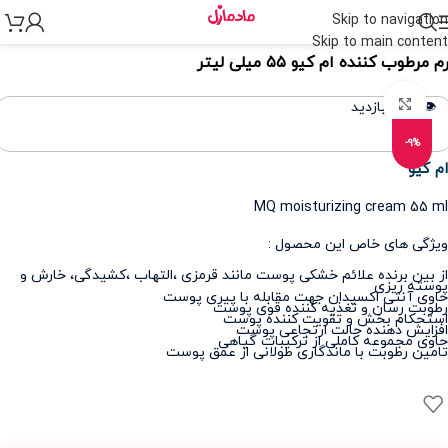
Skip to navigation
نه
>
مراقبت پوست
>
مراقبت از پوست و صورت
>
آبرسان و مرطوب کننده
Skip to main content
 مرطوب کننده ام کیو ۵۵ میلی لیتر
برای بزرگنمایی کلیک کنید
👁️ 355 بازدید
-9%
ام کیو
MQ moisturizing cream 55 ml
ویژگی های خاص این محصول :
از بین برنده علائم خشکی پوست مانند قرمزی ،التهاب ،کشیدگی، خارش و
پوسته ریزی
حاوی آنتی اکسیدان جهت مقابله با پیری پوست
رطوبت رسان و تغذیه کننده قوی پوست
استحکام بخش و تقویت کننده پوست
افزایش دهنده حالت ارتجاعی پوست
حاوی مجموعه کاملی از ترکیبات گیاهی
تامین رطوبت با ماندگاری طولانی از عمق پوست