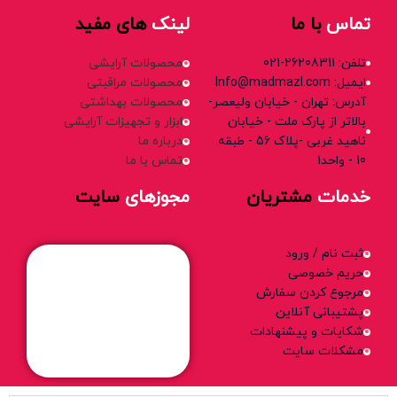
تماس
با ما
لینک
های مفید
تلفن: 26208311-021
محصولات آرایشی
ایمیل: Info@madmazl.com
محصولات مراقبتی
آدرس: تهران - خیابان ولیعصر-
محصولات بهداشتی
بالاتر از پارک ملت - خیابان
ابزار و تجهیزات آرایشی
ناهید غربی -پلاک 56 - طبقه
درباره ما
10 - واحد1
تماس با ما
خدمات
مشتریان
مجوزهای
سایت
ثبت نام / ورود
حریم خصوصی
مرجوع کردن سفارش
پشتیبانی آنلاین
شکایات و پیشنهادات
مشکلات سایت