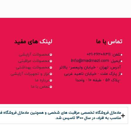
تماس
با ما
لینک
های مفید
تلفن: 26208311-021
محصولات آرایشی
ایمیل: Info@madmazl.com
محصولات مراقبتی
آدرس: تهران - خیابان ولیعصر- بالاتر
محصولات بهداشتی
از پارک ملت - خیابان ناهید غربی
ابزار و تجهیزات آرایشی
-پلاک 56 - طبقه 10 - واحد1
درباره ما
تماس با ما
مادمازل فروشگاه تخصصی مراقبت های شخصی و همچنین مادمازل فروشگاه فعال د
مناسب به افراد، در سال ۱۴۰0 تاسیس شد.