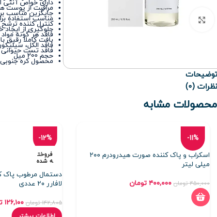
دارای خواص آنتی 
مراقبت از پوست ه
جایگزین مناسب برای
مناسب استفاده بر
برای بزرگنمایی کلیک کنید
کنترل کننده ترشح چ
جلوگیری از ایجاد 
فاقد هر گونه مواد
بافت کاملا رقیق با
فاقد الکل، سیلیکو
فاقد تست حیوانی 
حجم 200 میل
محصول کره جنوبی
وضیحات
ظرات (0)
محصولات مشابه
-12%
-11%
اسکراب و پاک کننده صورت هیدرودرم ۲۰۰
فروخت
ه شده
میلی لیتر
دستمال مرطوب پاک کن
۴۰۰,۰۰۰
تومان
لافارر ۲۰ عددی
۴۵۰,۰۰۰
تومان
۱۲۶,۱۰۰
ت
۱۴۲,۸۰۵
تومان
اطلاعات بیشتر