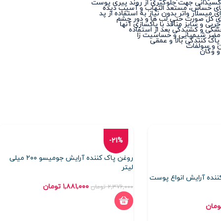
اکسیدانی جهت جلوگیری از روند پیری پوست
ای حساس، مستعد التهاب و آسیب دیده
 میسلار واتر بدون نیاز به استفاده از پد
ای کل صورت حتی لب ها و دور چشم
ربی و سایز منافذ با پاکسازی آنها
خشکی و کشیدگی بعد از استفاده
 مضر شیمیایی و حساسیت زا
 پاک کنندگی بالا و عمقی
ن و سولفات
و وگان
-21%
روغن پاک کننده آرایش جومیسو ۲۰۰ میلی
لیتر
نده آرایش انواع پوست
۱,۸۸۱,۰۰۰
تومان
۲,۳۷۶,۰۰۰
تومان
ومان