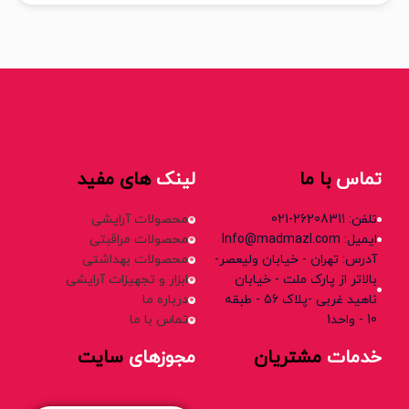
تماس
با ما
لینک
های مفید
تلفن: 26208311-021
محصولات آرایشی
ایمیل: Info@madmazl.com
محصولات مراقبتی
آدرس: تهران - خیابان ولیعصر-
محصولات بهداشتی
بالاتر از پارک ملت - خیابان
ابزار و تجهیزات آرایشی
ناهید غربی -پلاک 56 - طبقه
درباره ما
10 - واحد1
تماس با ما
خدمات
مشتریان
مجوزهای
سایت