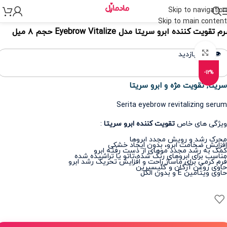
Skip to navigation
نه
>
مراقبت پوست
>
مراقبت چشم، ابرو و مژه
>
تقویت مژه و ابرو
Skip to main content
 تقویت کننده ابرو سریتا مدل Eyebrow Vitalize حجم ۸ میل
برای بزرگنمایی کلیک کنید
👁️ 393 بازدید
-12%
سریتا
,
تقویت مژه و ابرو سریتا
Serita eyebrow revitalizing serum
ویژگی های خاص
تقویت کننده ابرو سریتا
:
محرک رشد و رویش مجدد ابروها
افزایش ضخامت ابرو، بدون ایجاد خشکی
کمک به رشد مجدد موهای از دست رفته ابرو
مناسب برای ابروهای رنگ شده،تاتو یا تراشیده شده
فرم کرمی برای ماساژ راحت و افزایش تحریک رشد ابرو
حاوی روغن آرگان و گلیسیرین
حاوی ویتامین E و بدون الکل