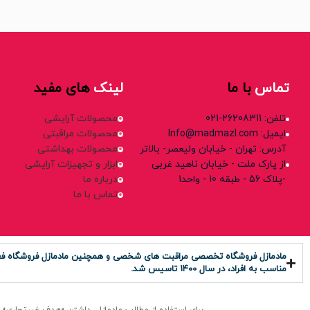
تماس
با ما
لینک
های مفید
تلفن: 26208311-021
محصولات آرایشی
ایمیل: Info@madmazl.com
محصولات مراقبتی
آدرس: تهران - خیابان ولیعصر- بالاتر
محصولات بهداشتی
از پارک ملت - خیابان ناهید غربی
ابزار و تجهیزات آرایشی
-پلاک 56 - طبقه 10 - واحد1
درباره ما
تماس با ما
مادمازل فروشگاه تخصصی مراقبت های شخصی و همچنین مادمازل فروشگاه فعال د
مناسب به افراد، در سال ۱۴۰0 تاسیس شد.