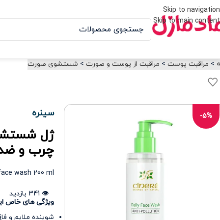
Skip to navigation
Skip to main content
ه
>
مراقبت پوست
>
مراقبت از پوست و صورت
>
شستشوی صورت
سینره
-5%
ژل شستشو
چرب و ضد 
y face wash 200 ml
👁️ 341 بازدید
ویژگی های خاص ای
شوینده ملایم و فاق