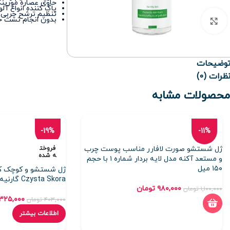
حاوی عصاره مورینگ
پاک کننده انواع آل
تنظیم ترشح چربی 
بدون انجام تست حی
برای بزرگنمایی کلیک کنید
وضیحات
ظرات (0)
محصولات مشابه
-19%
-11%
ژل شستشو صورت لافارر مناسب پوست چرب
فروخت
ه شده
و مستعد آکنه مدل لایه بردار شماره ۱ با حجم
۱۵۰ میل
ژل شستشو و کوچک کن
Czysta Skora گارنیه ۲۰۰ میلی لیتر
۹۸۰,۰۰۰
تومان
۱,۱۰۰,۰۰۰
تومان
۳۲۵,۰۰۰
۴۰۳,۰۰۰
تومان
اطلاعات بیشتر