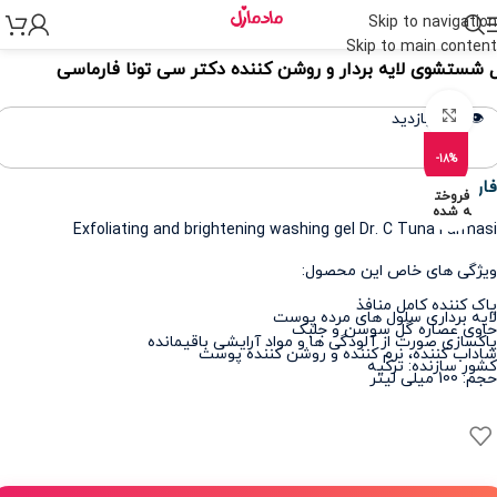
Skip to navigation
نه
>
مراقبت پوست
>
مراقبت از پوست و صورت
>
شستشوی صورت
Skip to main content
 شستشوی لایه بردار و روشن کننده دکتر سی تونا فارماسی
برای بزرگنمایی کلیک کنید
👁️ 376 بازدید
-18%
فارماسی
فروخت
ه شده
Exfoliating and brightening washing gel Dr. C Tuna Farmasi
ویژگی های خاص این محصول:
پاک کننده کامل منافذ
لایه برداری سلول های مرده پوست
حاوی عصاره گل سوسن و جلبک
پاکسازی صورت از آلودگی ها و مواد آرایشی باقیمانده
شاداب کننده، نرم کننده و روشن کننده پوست
کشور سازنده: ترکیه
حجم: 100 میلی لیتر