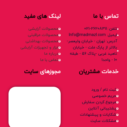
تماس
با ما
لینک
های مفید
تلفن: 26208311-021
محصولات آرایشی
ایمیل: Info@madmazl.com
محصولات مراقبتی
آدرس: تهران - خیابان ولیعصر-
محصولات بهداشتی
بالاتر از پارک ملت - خیابان
ابزار و تجهیزات آرایشی
ناهید غربی -پلاک 56 - طبقه
درباره ما
10 - واحد1
تماس با ما
خدمات
مشتریان
مجوزهای
سایت
ثبت نام / ورود
حریم خصوصی
مرجوع کردن سفارش
پشتیبانی آنلاین
شکایات و پیشنهادات
مشکلات سایت