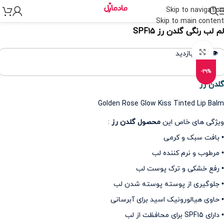
Skip to navigation
نه
>
مراقبت پوست
>
مراقبت لب
>
بالم لب
Skip to main content
لم لب رنگی گلدن رز SPF۱۵
برای بزرگنمایی کلیک کنید
👁️ 437 بازدید
-29%
گلدن رز
Golden Rose Glow Kiss Tinted Lip Balm
ویژگی های خاص این
محصول گلدن رز
:
• بافت سبک و کرمی
• مرطوب و نرم کننده لب
• رفع خشکی و ترک پوست لب
• جلوگیری از پوسته پوسته شدن لب
• حاوی هیالورونیک اسید برای آبرسانی
• دارای SPF15 برای محافظت از لب