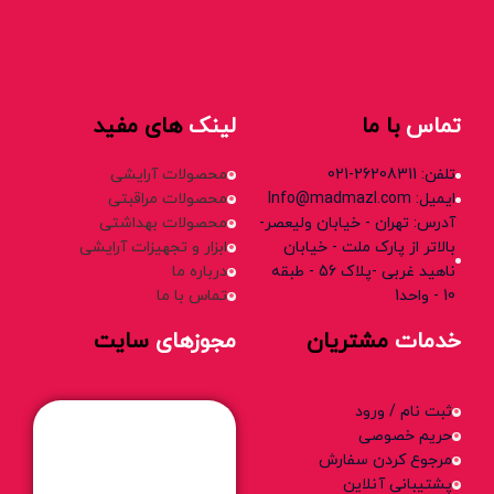
تماس
با ما
لینک
های مفید
تلفن: 26208311-021
محصولات آرایشی
ایمیل: Info@madmazl.com
محصولات مراقبتی
آدرس: تهران - خیابان ولیعصر-
محصولات بهداشتی
بالاتر از پارک ملت - خیابان
ابزار و تجهیزات آرایشی
ناهید غربی -پلاک 56 - طبقه
درباره ما
10 - واحد1
تماس با ما
خدمات
مشتریان
مجوزهای
سایت
ثبت نام / ورود
حریم خصوصی
مرجوع کردن سفارش
پشتیبانی آنلاین