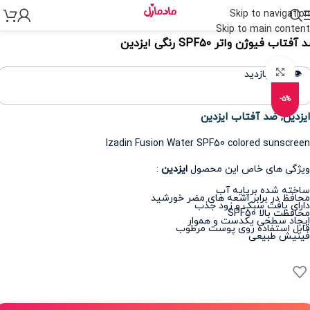
Skip to navigation
نه
>
مراقبت پوست
>
مراقبت از پوست و صورت
>
کرم ضد آفتاب
Skip to main content
آفتاب فیوژن واتر SPF۵۰ رنگی ایزدین
برای بزرگنمایی کلیک کنید
👁️ 365 بازدید
-5%
ایزدین
,
ضد آفتاب ایزدین
Izadin Fusion Water SPF50 colored sunscreen
ویژگی های خاص این محصول
ایزدین
:
ساخته شده برپایه آب
محافظ در برابر اشعه های مضر خورشید
دارای بافت سبک و زود جذب
محافظت بالا SPF50
ایجاد سطحی یکدست و هموار
قابل استفاده روی پوست مرطوب
فینیش طبیعی