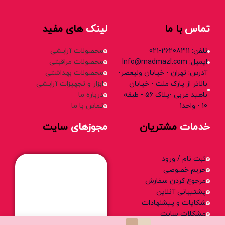
تماس
با ما
لینک
های مفید
تلفن: 26208311-021
محصولات آرایشی
ایمیل: Info@madmazl.com
محصولات مراقبتی
آدرس: تهران - خیابان ولیعصر-
محصولات بهداشتی
بالاتر از پارک ملت - خیابان
ابزار و تجهیزات آرایشی
ناهید غربی -پلاک 56 - طبقه
درباره ما
10 - واحد1
تماس با ما
خدمات
مشتریان
مجوزهای
سایت
ثبت نام / ورود
حریم خصوصی
مرجوع کردن سفارش
پشتیبانی آنلاین
شکایات و پیشنهادات
مشکلات سایت