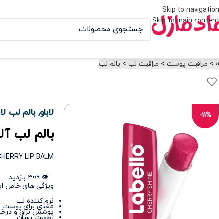
Skip to navigation
Skip to main content
ه
>
مراقبت پوست
>
مراقبت لب
>
بالم لب
لابلو
,
بالم لب لاب
-11%
بالم لب آلب
CHERRY LIP BALM
👁️ 309 بازدید
ویژگی های خاص ا
نرم کننده لب
مغذی برای پوست 
پوشش براق و درخ
رطوبت رسان