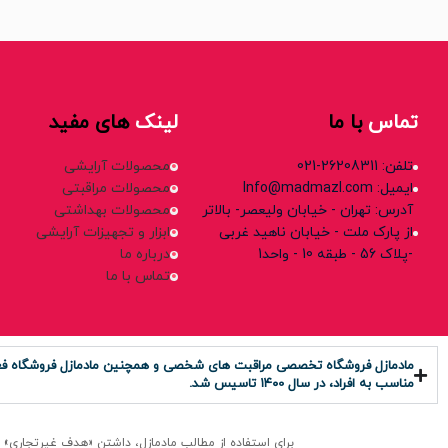
تماس
با ما
لینک
های مفید
تلفن: 26208311-021
محصولات آرایشی
ایمیل: Info@madmazl.com
محصولات مراقبتی
آدرس: تهران - خیابان ولیعصر- بالاتر
محصولات بهداشتی
از پارک ملت - خیابان ناهید غربی
ابزار و تجهیزات آرایشی
-پلاک 56 - طبقه 10 - واحد1
درباره ما
تماس با ما
مادمازل فروشگاه تخصصی مراقبت های شخصی و همچنین مادمازل فروشگاه فعال د
مناسب به افراد، در سال ۱۴۰0 تاسیس شد.
برای استفاده از مطالب مادمازل، داشتن «هدف غیرتجاری» و ذکر «