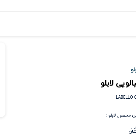
لو
الویی لابلو
LABELLO 
ین محصول
لابلو
:
لب
شان