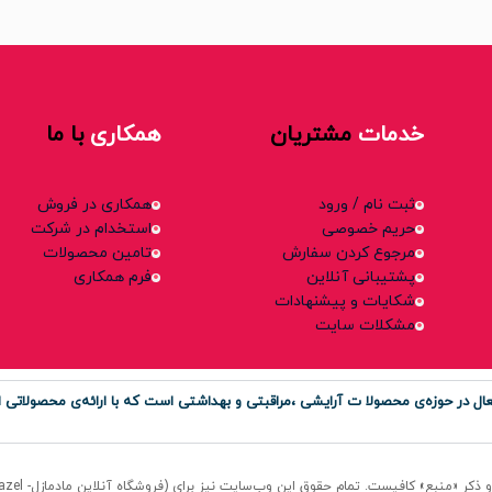
خدمات
مشتریان
همکاری
با ما
ثبت نام / ورود
همکاری در فروش
حریم خصوصی
استخدام در شرکت
مرجوع کردن سفارش
تامین محصولات
پشتیبانی آنلاین
فرم همکاری
شکایات و پیشنهادات
مشکلات سایت
ر حوزه‌ی محصولا ت آرایشی ،مراقبتی و بهداشتی است که با ارائه‌ی محصولاتی او
منبع» کافیست. تمام حقوق اين وب‌سايت نیز برای (فروشگاه آنلاین مادمازل- Madmazel) است.