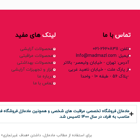
تماس
با ما
لینک
های مفید
تلفن: 26208311-021
محصولات آرایشی
ایمیل: Info@madmazl.com
محصولات مراقبتی
آدرس: تهران - خیابان ولیعصر- بالاتر
محصولات بهداشتی
از پارک ملت - خیابان ناهید غربی
ابزار و تجهیزات آرایشی
-پلاک 56 - طبقه 10 - واحد1
درباره ما
تماس با ما
مادمازل فروشگاه تخصصی مراقبت های شخصی و همچنین مادمازل فروشگاه فعال د
مناسب به افراد، در سال ۱۴۰0 تاسیس شد.
برای استفاده از مطالب مادمازل، داشتن «هدف غیرتجاری» و ذکر «