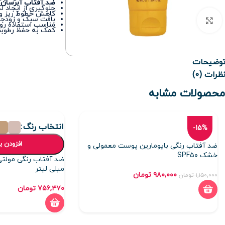
ضد آفتاب آبرسا
جلوگیری از ایجاد ل
کاهش خطوط ریز و 
بافت سبک و زودجذ
برای بزرگنمایی کلیک کنید
مناسب استفاده روزا
کمک به حفظ رطوب
وضیحات
ظرات (0)
محصولات مشابه
انتخاب رنگ
-15%
افزودن ب
ضد آفتاب رنگی بایومارین پوست معمولی و
خشک SPF۵۰
میلی لیتر
۹۸۰,۰۰۰
تومان
۱,۱۵۰,۰۰۰
تومان
۷۵۶,۴۷۰
تومان