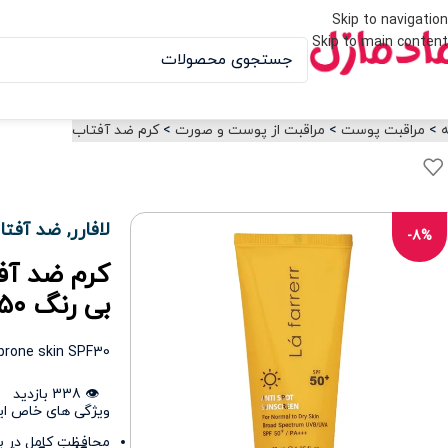
Skip to navigation
Skip to main content
ه
>
مراقبت پوست
>
مراقبت از پوست و صورت
>
کرم ضد آفتاب
لافارر
,
ضد آفتاب
-8%
کرم ضد آف
بی رنگ SPF۵۰
-prone skin SPF30
👁️ 338 بازدید
ویژگی های خاص ا
محافظت کامل در برابر UVA 