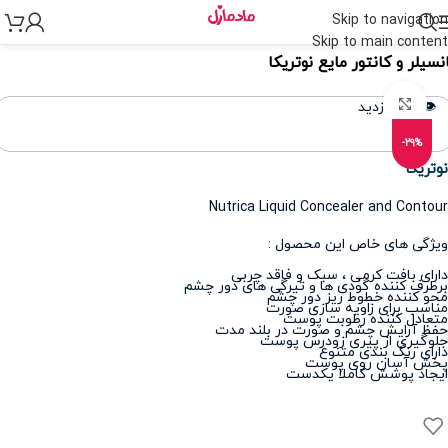
Skip to navigation
نه
>
لوازم آرایشی
>
آرایش صورت
>
کانسیلر
Skip to main content
نسیلر و کانتور مایع نوتریکا
برای بزرگنمایی کلیک کنید
👁️ 316 بازدید
-29%
نوتریکا
Nutrica Liquid Concealer and Contour
ویژگی های خاص این محصول :
دارای بافت کرمی ، سبک و فاقد چربی
برطرف کننده گودی ها و تیرگی های دور چشم
محو کننده خطوط ریز دور چشم
مناسب برای زاویه سازی صورت
متعادل کننده رطوبت پوست
حفظ آرایش چشم و صورت در بلند مدت
جلوگیری از پیری زودرس پوست
دارای رنگ بندی متنوع
پخش آسان روی پوست
ایجاد پوشش کاملا یکدست