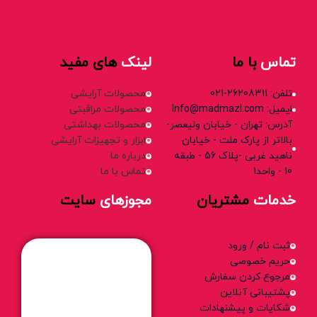
تماس
با ما
لینک
های مفید
تلفن: 26208311-021
محصولات آرایشی
ایمیل: Info@madmazl.com
محصولات مراقبتی
آدرس: تهران - خیابان ولیعصر-
محصولات بهداشتی
بالاتر از پارک ملت - خیابان
ابزار و تجهیزات آرایشی
ناهید غربی -پلاک 56 - طبقه
درباره ما
10 - واحد1
تماس با ما
خدمات
مشتریان
مجوزهای
سایت
ثبت نام / ورود
حریم خصوصی
مرجوع کردن سفارش
پشتیبانی آنلاین
شکایات و پیشنهادات