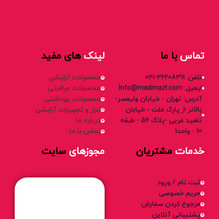
تماس
با ما
لینک
های مفید
تلفن: 26208311-021
محصولات آرایشی
ایمیل: Info@madmazl.com
محصولات مراقبتی
آدرس: تهران - خیابان ولیعصر-
محصولات بهداشتی
بالاتر از پارک ملت - خیابان
ابزار و تجهیزات آرایشی
ناهید غربی -پلاک 56 - طبقه
درباره ما
10 - واحد1
تماس با ما
خدمات
مشتریان
مجوزهای
سایت
ثبت نام / ورود
حریم خصوصی
مرجوع کردن سفارش
پشتیبانی آنلاین