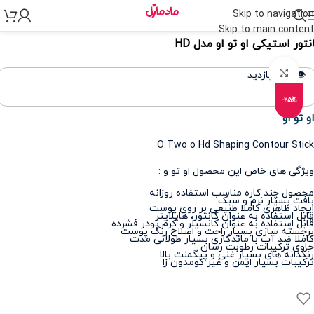
Skip to navigation
نه
>
لوازم آرایشی
>
آرایش صورت
>
کانتور و هایلایتر
Skip to main content
نتور استیکی او تو او مدل HD
برای بزرگنمایی کلیک کنید
👁️ 284 بازدید
-25%
او تو او
O Two o Hd Shaping Contour Stick
ویژگی های خاص این محصول او تو و :
محصول چند کاره مناسب استفاده روزانه
بافت بسیار نرم و سبک
ایجاد ظاهری کاملا طبیعی بر روی پوست
قابل استفاده به عنوان کانتور، هایلایتر
قابل استفاده به عنوان کانسیلر و کرم پودر فشرده
برجسته سازی بسیار راحت و اصلاح رنگ پوست
کاملا ضد آب با ماندگاری بسیار طولانی مدت
حاوی ترکیبات رطوبت رسان
رنگدانه های بسیار غنی و پیگمنت بالا
ترکیبات بسیار ایمن و غیر کومدون زا