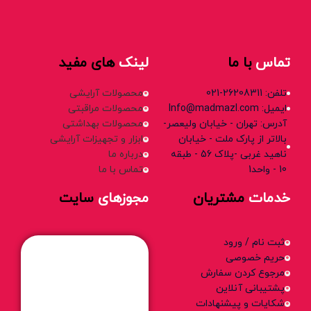
تماس
با ما
لینک
های مفید
تلفن: 26208311-021
محصولات آرایشی
ایمیل: Info@madmazl.com
محصولات مراقبتی
آدرس: تهران - خیابان ولیعصر-
محصولات بهداشتی
بالاتر از پارک ملت - خیابان
ابزار و تجهیزات آرایشی
ناهید غربی -پلاک 56 - طبقه
درباره ما
10 - واحد1
تماس با ما
خدمات
مشتریان
مجوزهای
سایت
ثبت نام / ورود
حریم خصوصی
مرجوع کردن سفارش
پشتیبانی آنلاین
شکایات و پیشنهادات