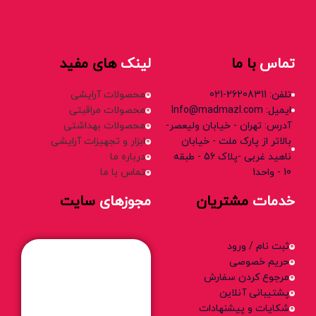
تماس
با ما
لینک
های مفید
تلفن: 26208311-021
محصولات آرایشی
ایمیل: Info@madmazl.com
محصولات مراقبتی
آدرس: تهران - خیابان ولیعصر-
محصولات بهداشتی
بالاتر از پارک ملت - خیابان
ابزار و تجهیزات آرایشی
ناهید غربی -پلاک 56 - طبقه
درباره ما
10 - واحد1
تماس با ما
خدمات
مشتریان
مجوزهای
سایت
ثبت نام / ورود
حریم خصوصی
مرجوع کردن سفارش
پشتیبانی آنلاین
شکایات و پیشنهادات