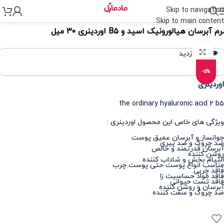
Skip to navigation
نه
>
مراقبت پوست
>
مراقبت از پوست و صورت
>
سرم پوست
Skip to main content
 آبرسان هیالورونیک اسید و B۵ اوردینری ۳۰ میل
برای بزرگنمایی کلیک کنید
👁️ 310 بازدید
-5%
اوردینری
the ordinary hyaluronic acid 2 b5
ویژگی های خاص این محصول اوردینری :
جوانساز و آبرسان عمیق پوست
ضد چروک و ضد پیری
آبرسان قدرتمند و خالص
روشن کننده
التیام بخش و شاداب کننده
مناسب انواع پوست حتی پوست چرب
فاقد چربی
فاقد مواد حساسیت زا
فاقد تست حیوانی
آبرسان و روشن کننده
ضد چروک و سفت کننده