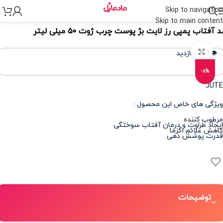
Skip to navigation
نه
>
مراقبت پوست
>
مراقبت از پوست و صورت
>
کرم ضد آفتاب
Skip to main content
 آفتاب پمپی رز لایت بژ پوست چرب ژوت ۵۰ میلی لیتر
برای بزرگنمایی کلیک کنید
👁️ 486 بازدید
-8%
JUTE
ویژگی های خاص این محصول :
مرطوب کننده
ایجاد طراوت و درمان آفتاب سوختگی
کاهش علائم اگزما
قدرت پوشش دهی
توضیحات