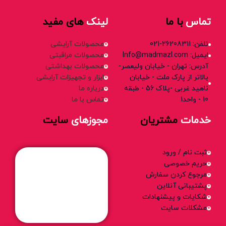
تماس
با ما
لینک
های مفید
تلفن: 26208311-021
محصولات آرایشی
ایمیل: Info@madmazl.com
محصولات مراقبتی
آدرس: تهران - خیابان ولیعصر-
محصولات بهداشتی
بالاتر از پارک ملت - خیابان
ابزار و تجهیزات آرایشی
ناهید غربی -پلاک 56 - طبقه
درباره ما
10 - واحد1
تماس با ما
خدمات
مشتریان
مجوزهای
سایت
ثبت نام / ورود
حریم خصوصی
مرجوع کردن سفارش
پشتیبانی آنلاین
شکایات و پیشنهادات
مشکلات سایت